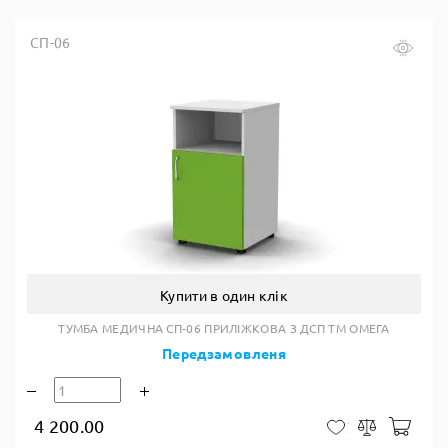
СП-06
Купити в один клік
ТУМБА МЕДИЧНА СП-06 ПРИЛІЖКОВА З ДСП ТМ ОМЕГА
Передзамовленя
4 200.00
У к
У закладки
Порівняти