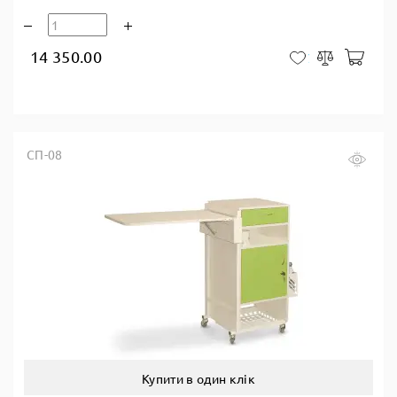
14 350.00
У к
У закладки
Порівняти
СП-08
Купити в один клік