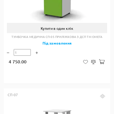
Купити в один клік
ТУМБОЧКА МЕДИЧНА СП-05 ПРИЛІЖКОВА З ДСП ТМ ОМЕГА
Під замовлення
4 750.00
У к
У закладки
Порівняти
СП-07