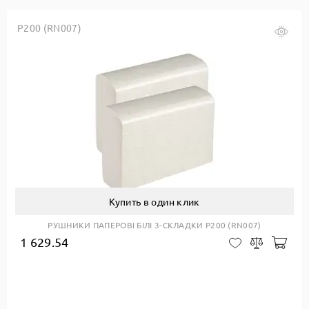
Р200 (RN007)
Купить в один клик
РУШНИКИ ПАПЕРОВІ БІЛІ 3-СКЛАДКИ Р200 (RN007)
1 629.54
авити до кошику
Доб
В закладки
Сравнить