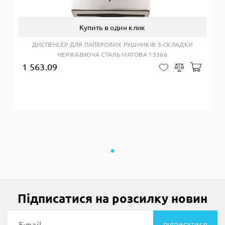
Купить в один клик
ДИСПЕНСЕР ДЛЯ ПАПЕРОВИХ РУШНИКІВ 3-СКЛАДКИ
НЕРЖАВІЮЧА СТАЛЬ МАТОВА 13366
1 563.09
Добав
В закладки
Сравнить
Підписатися на розсилку новин
ПІДПИСАТИСЯ