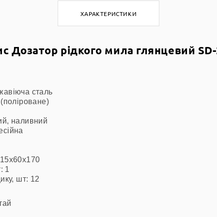
ХАРАКТЕРИСТИКИ
с Дозатор рідкого мила глянцевий SD
жавіюча сталь
 (поліроване)
ий, наливний
есійна
115х60х170
: 1
ику, шт: 12
тай