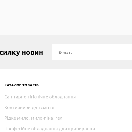
зсилку новин
КАТАЛОГ ТОВАРІВ
Санітарно-гігієнічне обладнання
Контейнери для сміття
Рідке мило, мило-піна, гелі
Професійне обладнання для прибирання