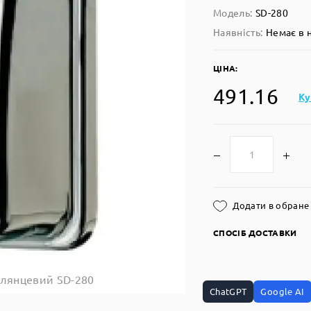
Модель:
SD-280
Наявність:
Немає в 
ЦІНА:
491.16
Ку
Додати в обране
СПОСІБ ДОСТАВКИ
глянцевий SD-280
ChatGPT
Google AI