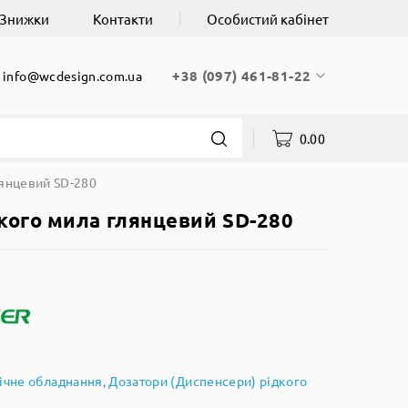
Знижки
Контакти
Особистий кабінет
+38 (097) 461-81-22
info@wcdesign.com.ua
0.00
лянцевий SD-280
кого мила глянцевий SD-280
нічне обладнання
,
Дозатори (Диспенсери) рідкого