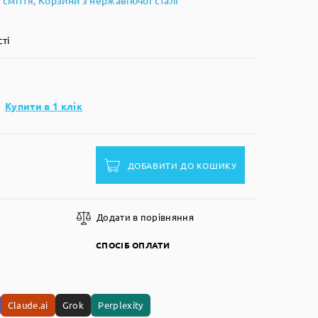
 сміття
,
Корзини з нержавіючої сталі
сті
Купити в 1 клік
ДОБАВИТИ ДО КОШИКУ
Додати в порівняння
СПОСІБ ОПЛАТИ
Claude.ai
Grok
Perplexity