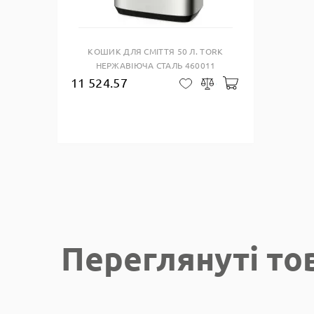
КОШИК ДЛЯ СМІТТЯ 50 Л. TORK
НЕРЖАВІЮЧА СТАЛЬ 460011
11 524.57
Добавити до к
В закладки
Сравнить
Переглянуті то