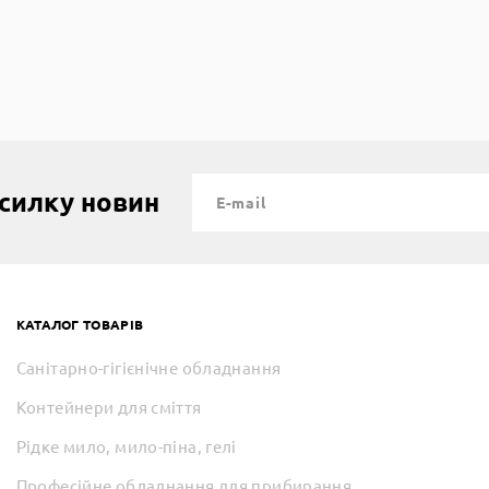
зсилку новин
КАТАЛОГ ТОВАРІВ
Санітарно-гігієнічне обладнання
Контейнери для сміття
Рідке мило, мило-піна, гелі
Професійне обладнання для прибирання