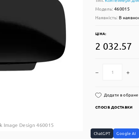
Тип:
Контейнери для
Модель:
460015
Наявність:
В наявно
ЦІНА:
2 032.57
Додати в обране
СПОСІБ ДОСТАВКИ
k Image Design 460015
ChatGPT
Google AI