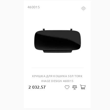
460015
Купить в один клик
КРИШКА ДЛЯ КОШИКА 50Л TORK
IMAGE DESIGN 460015
2 032.57
Добавити до 
В закладки
Сравнить