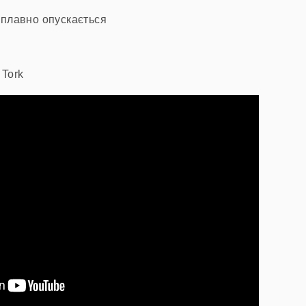
 плавно опускається
 Tork