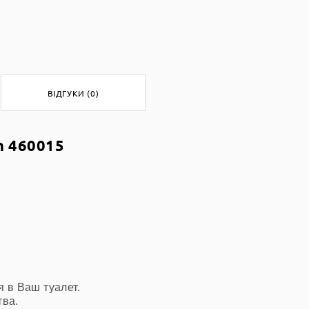
ВІДГУКИ (0)
n 460015
ся в Ваш
туалет.
тва.