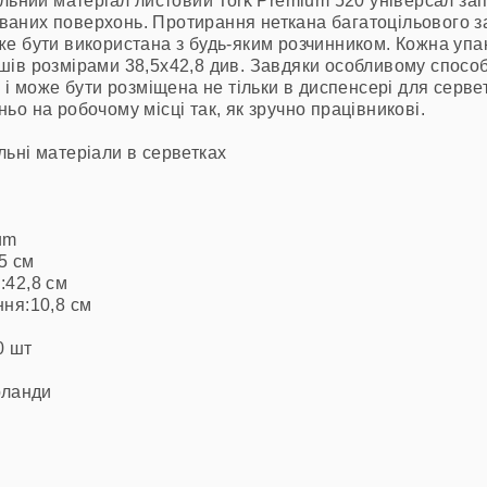
альний матеріал листовий Tork Premium 520 універсал за
аних поверхонь. Протирання неткана багатоцільового з
е бути використана з будь-яким розчинником. Кожна упа
ів розмірами 38,5х42,8 див. Завдяки особливому способ
 і може бути розміщена не тільки в диспенсері для серве
о на робочому місці так, як зручно працівникові.
ьні матеріали в серветках
um
5 см
:42,8 см
ня:10,8 см
0 шт
рланди