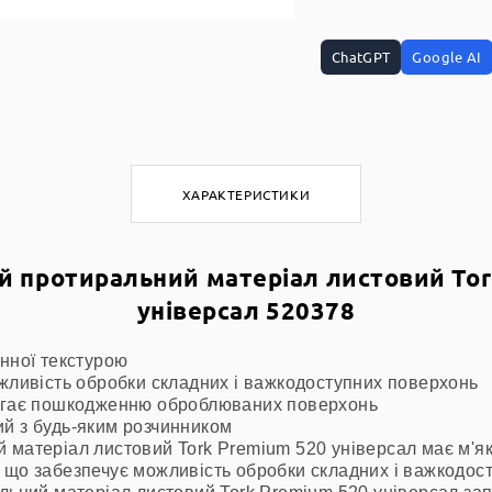
ChatGPT
Google AI
ХАРАКТЕРИСТИКИ
й протиральний матеріал листовий Tor
універсал 520378
инної текстурою
ожливість обробки складних і важкодоступних поверхонь
бігає пошкодженню оброблюваних поверхонь
й з будь-яким розчинником
 матеріал листовий Tork Premium 520 універсал має м'я
 що забезпечує можливість обробки складних і важкодос