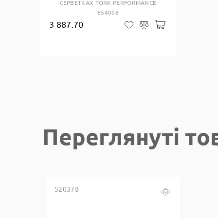
СЕРВЕТКАХ TORK PERFORMANCE
654008
3 887.70
Добавити до к
В закладки
Сравнить
Переглянуті то
520378