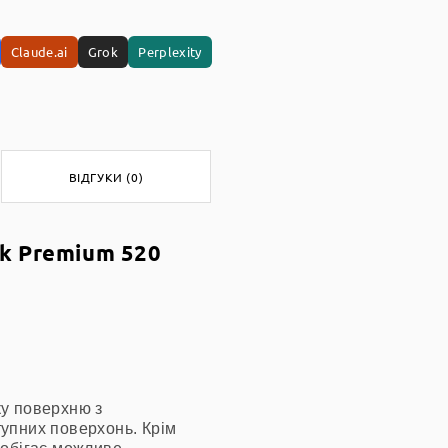
Claude.ai
Grok
Perplexity
ВІДГУКИ (0)
k Premium 520
ку поверхню з
тупних поверхонь. Крім