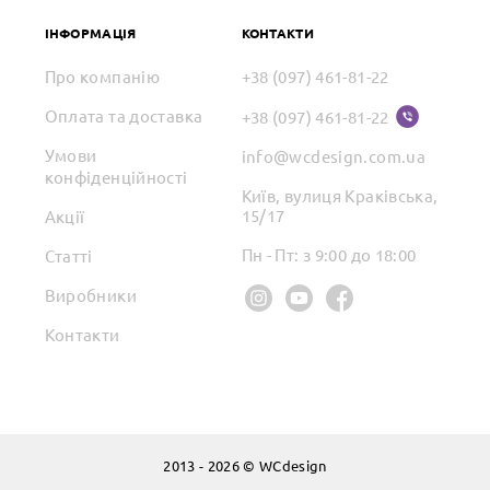
ІНФОРМАЦІЯ
КОНТАКТИ
Про компанію
+38 (097) 461-81-22
Оплата та доставка
+38 (097) 461-81-22
Умови
info@wcdesign.com.ua
конфіденційності
Київ, вулиця Краківська,
15/17
Акції
Пн - Пт: з 9:00 до 18:00
Статті
Виробники
Контакти
2013 - 2026 © WCdesign