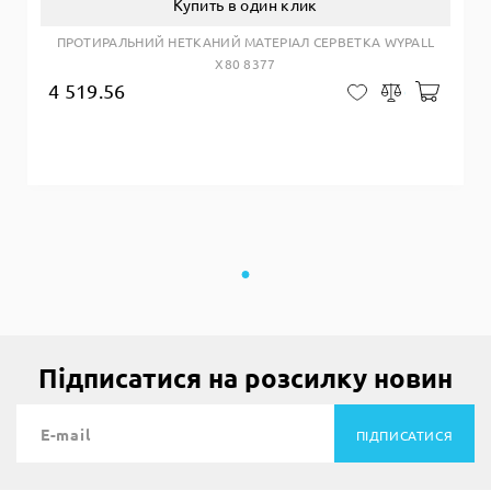
Купить в один клик
ПРОТИРАЛЬНИЙ НЕТКАНИЙ МАТЕРІАЛ СЕРВЕТКА WYPALL
X80 8377
4 519.56
Добав
В закладки
Сравнить
Підписатися на розсилку новин
ПІДПИСАТИСЯ