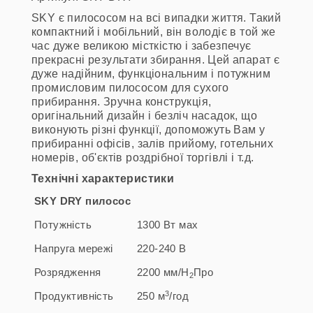
SKY є пилососом на всі випадки життя. Такий
компактний і мобільний, він володіє в той же
час дуже великою місткістю і забезпечує
прекрасні результати збирання. Цей апарат є
дуже надійним, функціональним і потужним
промисловим пилососом для сухого
прибирання. Зручна конструкція,
оригінальний дизайн і безліч насадок, що
виконують різні функції, допоможуть Вам у
прибиранні офісів, залів прийому, готельних
номерів, об'єктів роздрібної торгівлі і т.д.
Технічні характеристики
SKY DRY
пилосос
Потужність
1300 Вт мах
Напруга мережі
220-240 В
Розрядження
2200 мм/Н
Про
2
3
Продуктивність
250 м
/год