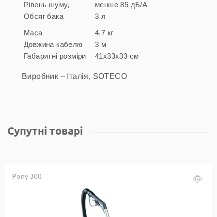
Рівень шуму,
менше 85 дБ/А
Обсяг бака
3 л
Маса
4,7 кг
Довжина кабелю
3 м
Габаритні розміри
41х33х33 см
Виробник – Італія, SOTECO
Супутні товарі
Pony 300