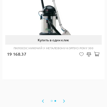
Купить в один клик
ПИЛОСОС МИЮЧИЙ У МЕТАЛЕВОМУ КОРПУСІ PONY 300
19 168.37
авити до кошику
Доб
В закладки
Сравнить