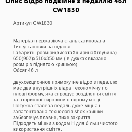
Опис Відро подвійне з педаллю 46л
CW1830
Артикул CW1830
Матеріал
нержавіюча сталь сатинована
Тип установки
на підлозі
Габаритні розміри(висотаХширинаХглубина)
650(902)х510х350 мм ( в дужках вказано
розмір з піднятою кришкою)
Обсяг
46 л
двухсекционное прямокутне відро з педаллю
має два внутрішніх відра і економічну по
площі форму, яка спрощує розділення сміття
та вторинної сировини в одному місці.
Потужна сталева педаль дуже міцна і
запатентована технологія shox кришки
забезпечує плавне, тихе закриття.
Підходять мішки з кодом Н для більш чистого
використання сміття.