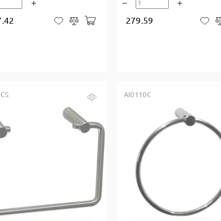
7.42
279.59
В корзину
В закладки
Сравнить
В 
0CS
AI0110C
Купить в один клик
Купить в один клик