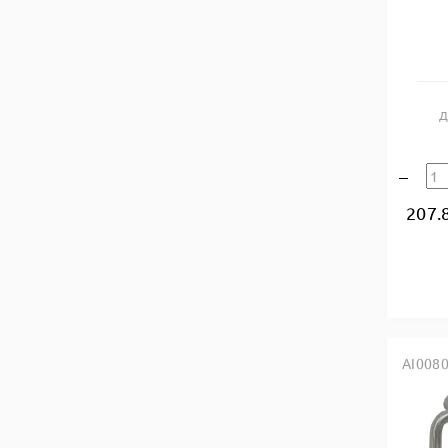
Д
207.
AI008