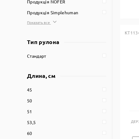
Продукція NOFER
Продукція Simplehuman
Показать все
KT113
Тип рулона
Стандарт
Длина, см
45
50
51
ДЕР
53,5
60