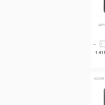
ДЕР
1 41
622NE