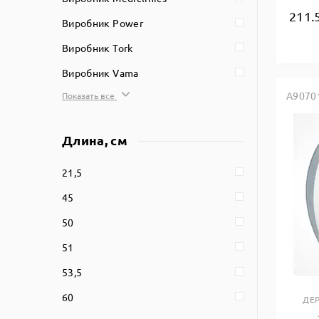
211.
Виробник Power
Виробник Tork
Виробник Vama
A9070
Показать все
Длина, см
21,5
45
50
51
53,5
60
ДЕ