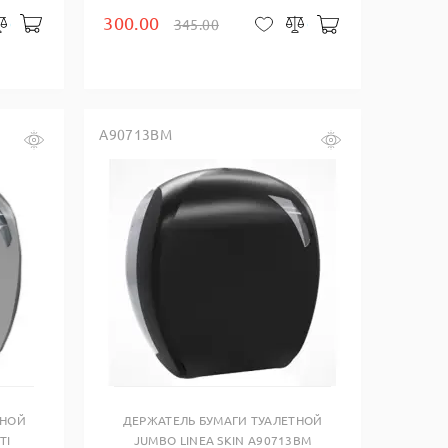
300.00
В корзину
345.00
закладки
Сравнить
В корзину
В закладки
Сравнить
A90713BM
Купить в один клик
ТНОЙ
ДЕРЖАТЕЛЬ БУМАГИ ТУАЛЕТНОЙ
TI
JUMBO LINEA SKIN A90713BM