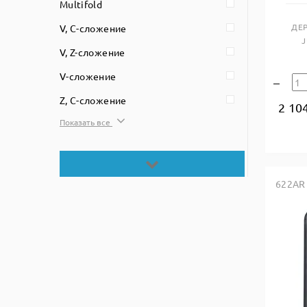
Multifold
ДЕ
V, C-сложение
J
V, Z-сложение
V-сложение
Z, C-сложение
2 10
Показать все
622AR