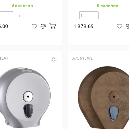
В наличии
В наличии
6.00
1 979.69
В корзину
В закладки
Сравнить
В 
1SAT
A75615WD
Купить в один клик
Купить в один клик