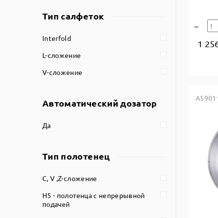
Тип салфеток
Interfold
1 25
L-сложение
V-сложение
A5901
Автоматический дозатор
Да
Тип полотенец
C, V ,Z-сложение
H5 - полотенца с непрерывной
подачей