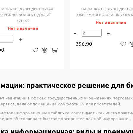
ЛИЧКА ПРЕДУПРЕДИТЕЛЬНАЯ
ТАБЛИЧКА ПРЕДУПРЕДИТЕЛ
БЕРЕЖНО! ВОЛОГА ПІДЛОГА"
ОБЕРЕЖНО! ВОЛОГА ПІДЛОГА K
KZL100
Нет в наличии
Нет в наличии
396.90
В 
00
В корзину
В закладки
Сравнить
мации: практическое решение для б
т навигации в офисах, государственных учреждениях, торговых
 сервиса, делают помещение комфортным для посетителей.
ифтов информационная табличка может иметь как чисто практич
злах, что обеспечивает быстрое восприятие важной информации.
чка информационная: виды и преиму