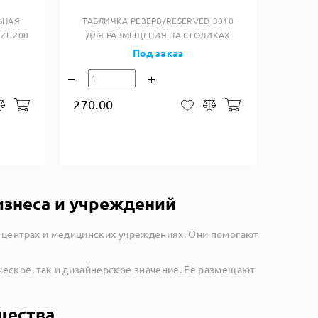
ЬНАЯ
ТАБЛИЧКА РЕЗЕРВ/RESERVED 3010
ZL 200
ДЛЯ РАЗМЕЩЕНИЯ НА СТОЛИКАХ
Под заказ
270.00
В корзину
В корзину
закладки
Сравнить
В закладки
Сравнить
изнеса и учреждений
 центрах и медицинских учреждениях. Они помогают
еское, так и дизайнерское значение. Ее размещают
щества