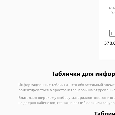
ТАБ
"О
378.
Таблички для инфор
Информационные таблички – это обязательный элемен
ориентироваться в пространстве, повышают уровень
Благодаря широкому выбору материалов, цветов и шр
на дверях кабинетов, стенах, в вестибюлях или сану
Табли