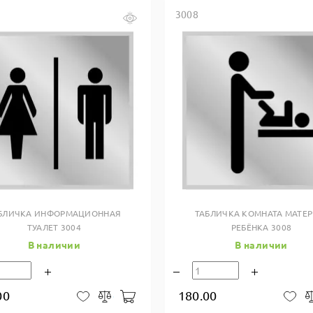
3008
Купить в один клик
Купить в один клик
БЛИЧКА ИНФОРМАЦИОННАЯ
ТАБЛИЧКА КОМНАТА МАТЕР
ТУАЛЕТ 3004
РЕБЁНКА 3008
В наличии
В наличии
00
180.00
В корзину
В закладки
Сравнить
В 