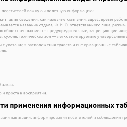
ля посетителей важную и полезную информацию:
ит такие сведения, как название компании, адрес, время работ
зывается название отдела, Ф. И. О. ответственного лица, режим
их общественных мест – предупредительные, запрещающие или
в, кухонь, технических зон — легко монтируемые универсальны
 с указанием расположения туалета и информационные таблички
ель.
 заказ.
и проста в восприятии.
ти применения информационных та
ации навигации, информирования посетителей и соблюдения тр