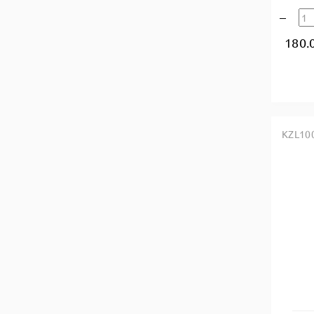
180.
KZL10