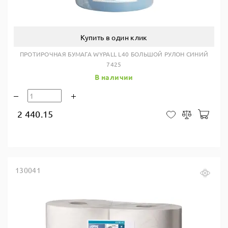
Купить в один клик
ПРОТИРОЧНАЯ БУМАГА WYPALL L40 БОЛЬШОЙ РУЛОН СИНИЙ
7425
В наличии
2 440.15
В ко
В закладки
Сравнить
130041