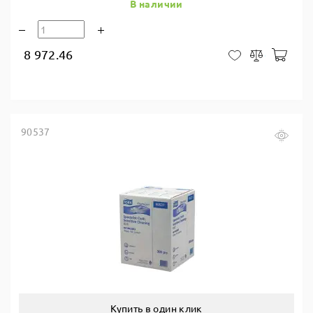
В наличии
8 972.46
В ко
В закладки
Сравнить
90537
Купить в один клик