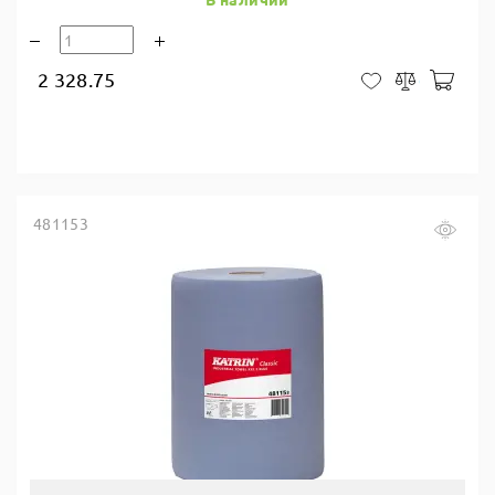
2 328.75
В ко
В закладки
Сравнить
481153