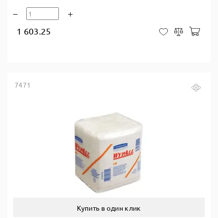
1 603.25
В ко
В закладки
Сравнить
7471
Купить в один клик