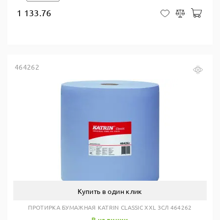
1 133.76
В ко
В закладки
Сравнить
464262
Купить в один клик
ПРОТИРКА БУМАЖНАЯ KATRIN CLASSIC XXL 3СЛ 464262
В наличии