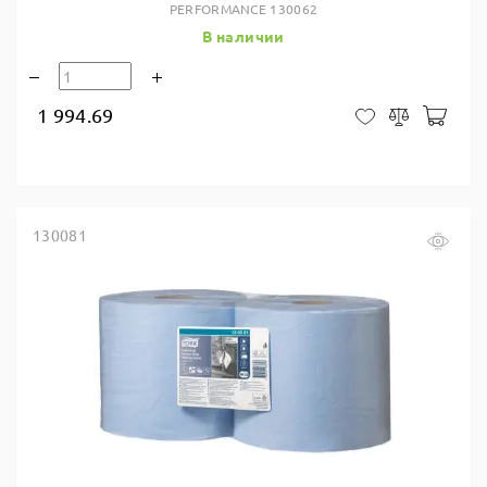
PERFORMANCE 130062
В наличии
1 994.69
В ко
В закладки
Сравнить
130081