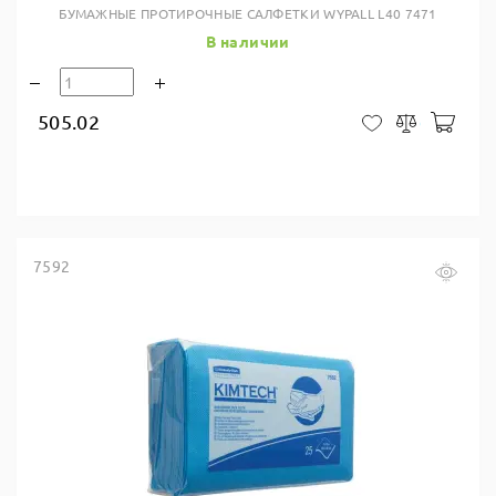
БУМАЖНЫЕ ПРОТИРОЧНЫЕ САЛФЕТКИ WYPALL L40 7471
В наличии
505.02
В ко
В закладки
Сравнить
7592