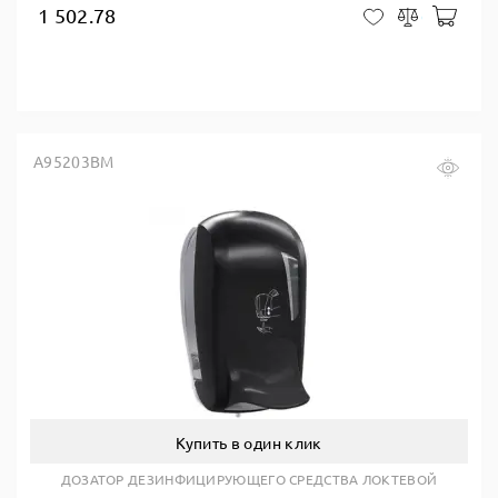
1 502.78
В ко
В закладки
Сравнить
A95203BM
Купить в один клик
ДОЗАТОР ДЕЗИНФИЦИРУЮЩЕГО СРЕДСТВА ЛОКТЕВОЙ