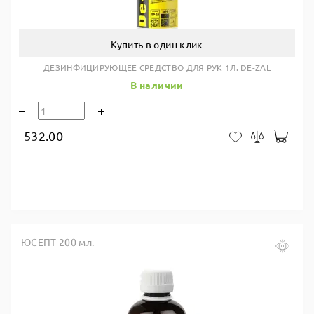
Купить в один клик
ДЕЗИНФИЦИРУЮЩЕЕ СРЕДСТВО ДЛЯ РУК 1Л. DE-ZAL
В наличии
532.00
В ко
В закладки
Сравнить
ЮСЕПТ 200 мл.