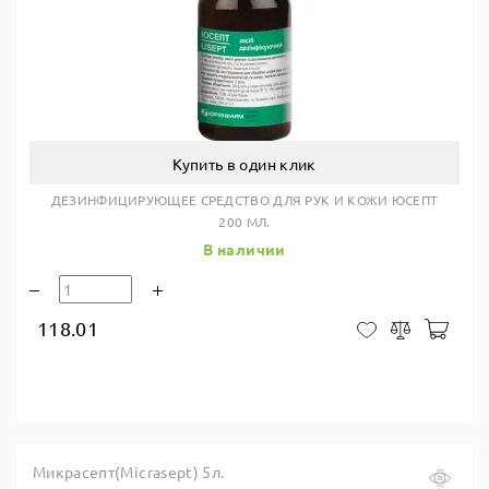
Купить в один клик
ДЕЗИНФИЦИРУЮЩЕЕ СРЕДСТВО ДЛЯ РУК И КОЖИ ЮСЕПТ
200 МЛ.
В наличии
118.01
В ко
В закладки
Сравнить
Микрасепт(Micrasept) 5л.