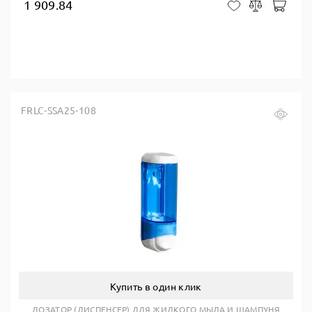
1 909.84
В ко
В закладки
Сравнить
FRLC-SSA25-108
Купить в один клик
ДОЗАТОР (ДИСПЕНСЕР) ДЛЯ ЖИДКОГО МЫЛА И ШАМПУНЯ