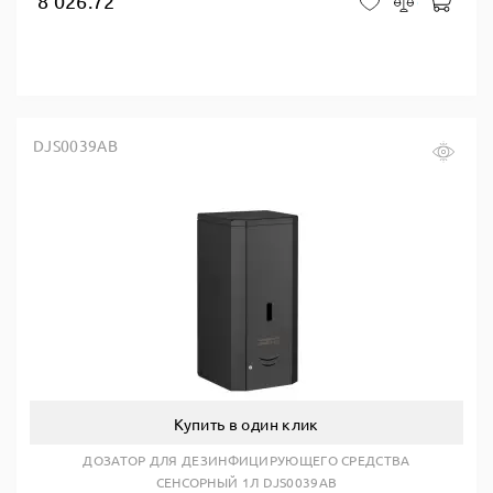
8 026.72
В ко
В закладки
Сравнить
DJS0039AB
Купить в один клик
ДОЗАТОР ДЛЯ ДЕЗИНФИЦИРУЮЩЕГО СРЕДСТВА
СЕНСОРНЫЙ 1Л DJS0039AB