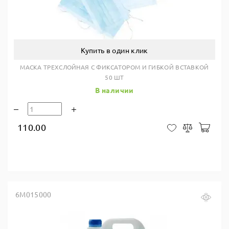
Купить в один клик
МАСКА ТРЕХСЛОЙНАЯ С ФИКСАТОРОМ И ГИБКОЙ ВСТАВКОЙ
50 ШТ
В наличии
110.00
В ко
В закладки
Сравнить
6M015000