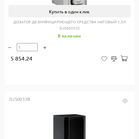
Купить в один клик
ДОЗАТОР ДЕЗИНФИЦИРУЮЩЕГО СРЕДСТВА МАТОВЫЙ 1,5Л
DJS0033CS
В наличии
5 854.24
В ко
В закладки
Сравнить
DJS0033B