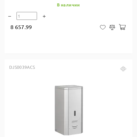
В наличии
8 657.99
В ко
В закладки
Сравнить
DJS0039ACS