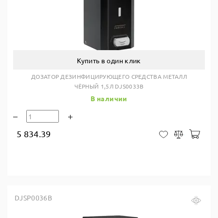
Купить в один клик
ДОЗАТОР ДЕЗИНФИЦИРУЮЩЕГО СРЕДСТВА МЕТАЛЛ
ЧЁРНЫЙ 1,5Л DJS0033B
В наличии
5 834.39
В ко
В закладки
Сравнить
DJSP0036B