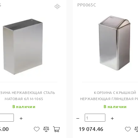
S
PP0065C
Купить в один клик
Купить в один клик
РЗИНА НЕРЖАВЕЮЩАЯ СТАЛЬ
КОРЗИНА С КРЫШКОЙ
МАТОВАЯ 6Л M-106S
НЕРЖАВЕЮЩАЯ ГЛЯНЦЕВАЯ P
В наличии
В наличии
5.00
19 074.46
В корзину
В закладки
Сравнить
В 