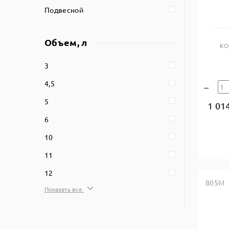
Подвесной
Объем, л
КО
3
4,5
5
1 01
6
10
11
12
805M
Показать все