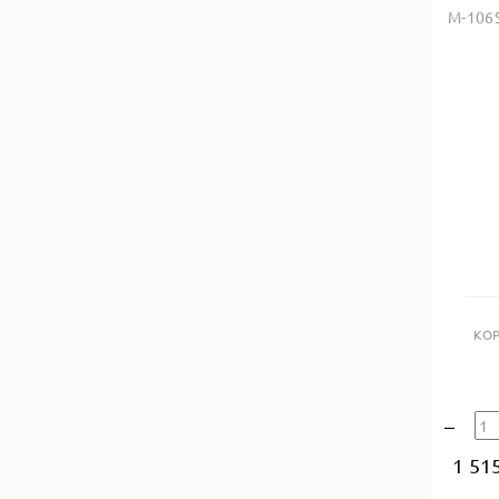
M-106
КО
1 51