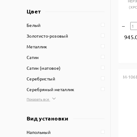
НЕР
(ХР
Цвет
Белый
Золотисто-розовый
945.
Металлик
Сатин
Сатин (матовое)
M-106
Серебристый
Серебряный металлик
Показать все
Вид установки
Напольный