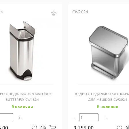
24
CW2024
Купить в один клик
Купить в один клик
РО С ПЕДАЛЬЮ 30Л МАТОВОЕ
ВЕДРО С ПЕДАЛЬЮ 45Л С КА
BUTTERFLY CW1824
ДЛЯ МЕШКОВ CW2024
В наличии
В наличии
6.00
9 156.00
В корзину
В закладки
Сравнить
В 