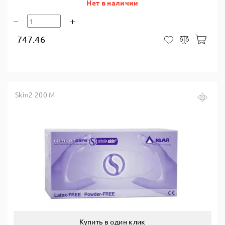
Нет в наличии
747.46
В ко
В закладки
Сравнить
Skin2 200 M
Купить в один клик