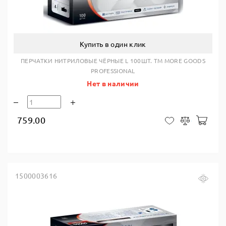
Купить в один клик
ПЕРЧАТКИ НИТРИЛОВЫЕ ЧЁРНЫЕ L 100ШТ. TM MORE GOODS
PROFESSIONAL
Нет в наличии
759.00
В ко
В закладки
Сравнить
1500003616