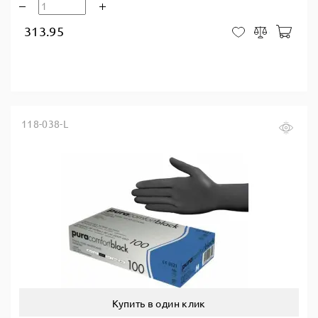
313.95
В ко
В закладки
Сравнить
118-038-L
Купить в один клик