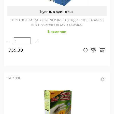
Купить в один клик
ПЕРЧАТКИ НИТРИЛОВЫЕ ЧЁРНЫЕ БЕЗ ПУДРЫ 100 ШТ. AMPRI
PURA COMFORT BLACK 118-038-M
В наличии
759.00
В ко
В закладки
Сравнить
GU100L