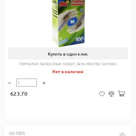
Купить в один клик
ПЕРЧАТКИ ЛАТЕКСНЫЕ 100ШТ. SKIN PROTEK GU100M
Нет в наличии
623.70
В ко
В закладки
Сравнить
GU100S