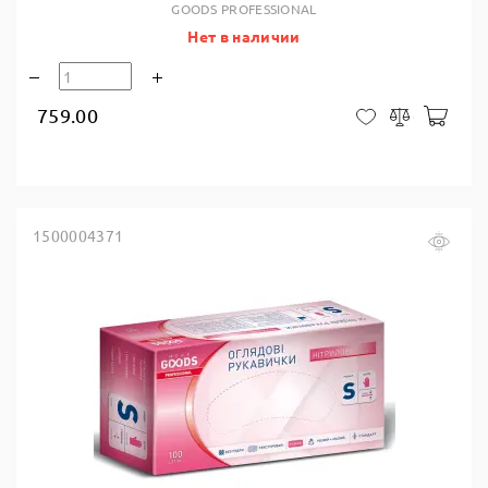
GOODS PROFESSIONAL
Нет в наличии
759.00
В ко
В закладки
Сравнить
1500004371