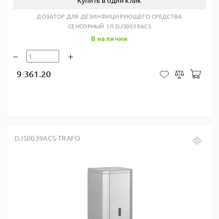
Купить в один клик
ДОЗАТОР ДЛЯ ДЕЗИНФИЦИРУЮЩЕГО СРЕДСТВА
СЕНСОРНЫЙ 1Л DJS0039ACS
В наличии
9 361.20
В ко
В закладки
Сравнить
DJS0039ACS-TRAFO