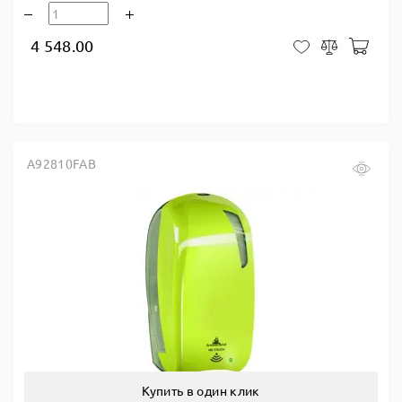
4 548.00
В ко
В закладки
Сравнить
A92810FAB
Купить в один клик