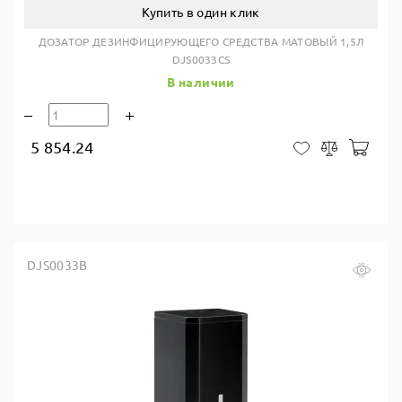
Купить в один клик
ДОЗАТОР ДЕЗИНФИЦИРУЮЩЕГО СРЕДСТВА МАТОВЫЙ 1,5Л
DJS0033CS
В наличии
5 854.24
В ко
В закладки
Сравнить
DJS0033B