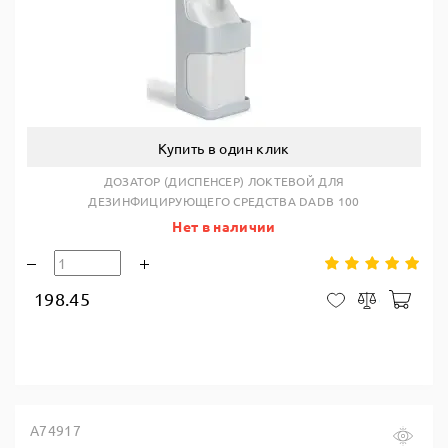
Купить в один клик
ДОЗАТОР (ДИСПЕНСЕР) ЛОКТЕВОЙ ДЛЯ
ДЕЗИНФИЦИРУЮЩЕГО СРЕДСТВА DADB 100
Нет в наличии
198.45
В ко
В закладки
Сравнить
А74917