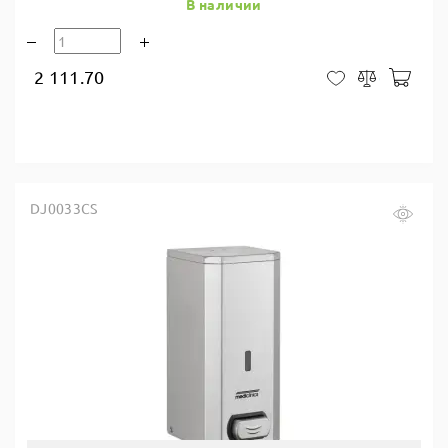
В наличии
2 111.70
В ко
В закладки
Сравнить
DJ0033CS