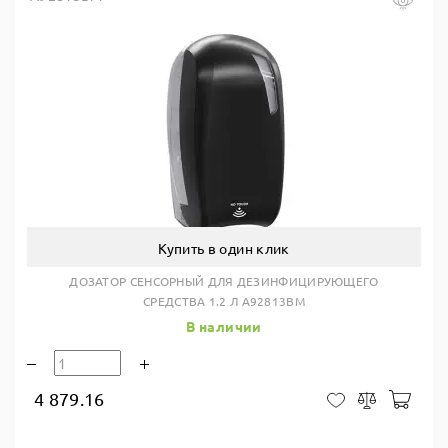
Купить в один клик
ДОЗАТОР СЕНСОРНЫЙ ДЛЯ ДЕЗИНФИЦИРУЮЩЕГО
СРЕДСТВА 1.2 Л A92813BM
В наличии
4 879.16
В ко
В закладки
Сравнить