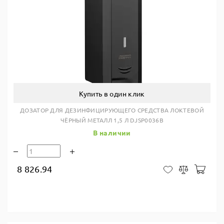
Купить в один клик
ДОЗАТОР ДЛЯ ДЕЗИНФИЦИРУЮЩЕГО СРЕДСТВА ЛОКТЕВОЙ
ЧЁРНЫЙ МЕТАЛЛ 1,5 Л DJSP0036B
В наличии
8 826.94
В ко
В закладки
Сравнить