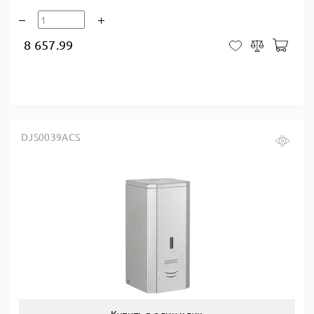
8 657.99
В ко
В закладки
Сравнить
DJS0039ACS