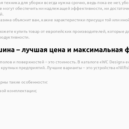
я техника для уборки всегда нужна срочно, ведь пока ее нет, 
не могут обеспечить ни надлежащей эффективности, ни достато
й.
зина объяснит вам, какие характеристики присущи той или иной
 можете купить товар от европейских производителей, которые 
родуктивности.
ина – лучшая цена и максимальная 
олов и поверхностей – это стоимость. В каталоге «WC Design» е
крупных предприятий. Лучшие варианты – это устройства «Nilf
рны такие особенности:
вой комплектации;