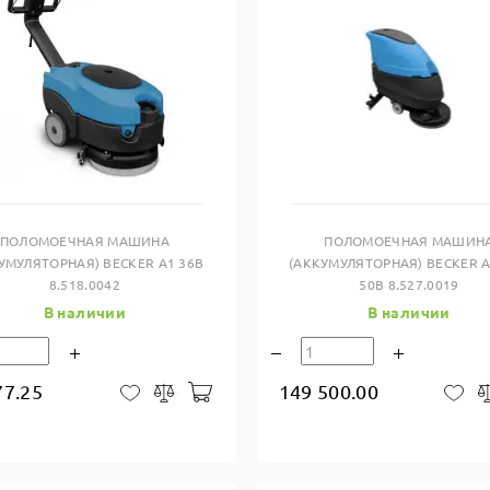
Купить в один клик
Купить в один клик
ПОЛОМОЕЧНАЯ МАШИНА
ПОЛОМОЕЧНАЯ МАШИН
УМУЛЯТОРНАЯ) BECKER A1 36B
(АККУМУЛЯТОРНАЯ) BECKER A
8.518.0042
50B 8.527.0019
В наличии
В наличии
77.25
149 500.00
В корзину
В закладки
Сравнить
В 