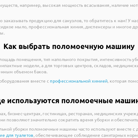
уществ, например, высокая мощность всасывания, наличие мот
 заказывать продукцию для санузлов, то обратитесь к нам! У н
жидкое мыло, профессиональная химия, диспенсеры и многое др
ы.
Как выбрать поломоечную машину
ощадь помещения, тип напольного покрытия, интенсивность уб
омпактные модели, а для торговых центров, складов, медицинс
енным объемом баков.
 оборудования вместе с
профессиональной химией
, которая пом
де используются поломоечные маши
, бизнес-центрах, гостиницах, ресторанах, медицинских учреж
Они позволяют значительно сократить время уборки и обеспечит
ьной уборки поломоечные машины часто используют вместе с 
ие для туалетов
, обеспечивающее соблюдение санитарных норм