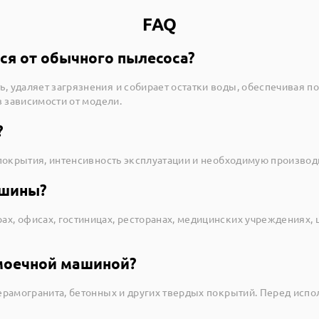
FAQ
ся от обычного пылесоса?
 удаляет загрязнения и собирает остатки воды, обеспечивая 
в зависимости от модели.
?
 покрытия, интенсивность эксплуатации и необходимую производ
ашины?
, офисах, гостиницах, ресторанах, медицинских учреждениях, ш
моечной машиной?
ерамогранита, бетонных и других твердых покрытий. Перед исп