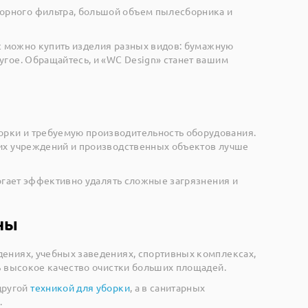
орного фильтра, большой объем пылесборника и
ас можно купить изделия разных видов: бумажную
угое. Обращайтесь, и «WC Design» станет вашим
орки и требуемую производительность оборудования.
ких учреждений и производственных объектов лучше
огает эффективно удалять сложные загрязнения и
ны
дениях, учебных заведениях, спортивных комплексах,
ь высокое качество очистки больших площадей.
другой
техникой для уборки
, а в санитарных
.