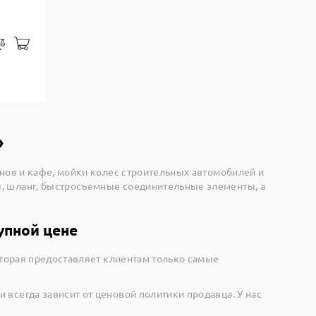
В корзину
закладки
Сравнить
»
анов и кафе, мойки колес строительных автомобилей и
ы, шланг, быстросъемные соединительные элементы, а
упной цене
оторая предоставляет клиентам только самые
и всегда зависит от ценовой политики продавца. У нас