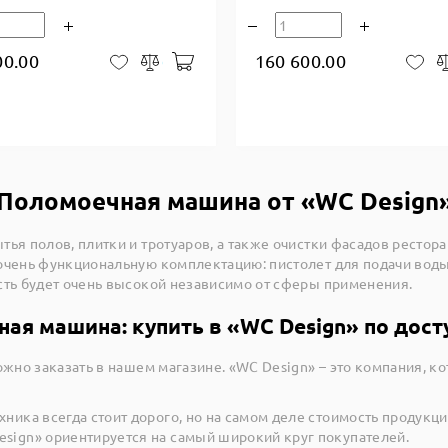
00.00
160 600.00
В корзину
В закладки
Сравнить
В 
Поломоечная машина от «WC Design
ья полов, плитки и тротуаров, а также очистки фасадов рестор
очень функциональную комплектацию: пистолет для подачи вод
сть будет очень высокой независимо от сферы применения.
ая машина: купить в «WC Design» по дост
ожно заказать в нашем магазине. «WC Design» – это компания, к
хника всегда стоит дорого, но на самом деле стоимость продукци
esign» ориентируется на самый широкий круг покупателей.