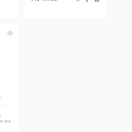
А
40 B50