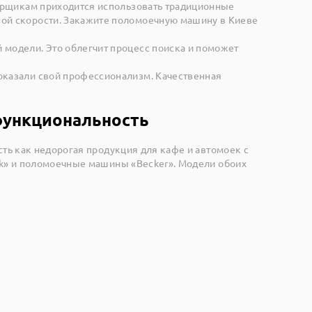
уборщикам приходится использовать традиционные
чной скорости. Закажите поломоечную машину в Киеве
 модели. Это облегчит процесс поиска и поможет
доказали свой профессионализм. Качественная
функциональность
сть как недорогая продукция для кафе и автомоек с
isk» и поломоечные машины «Becker». Модели обоих