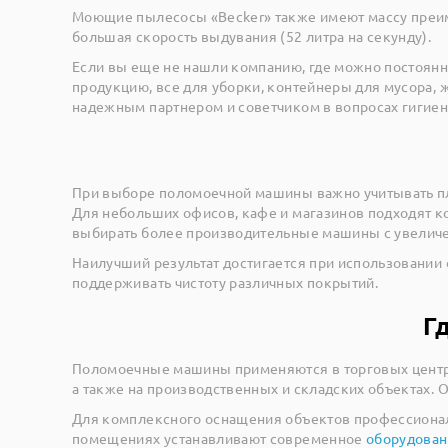
Моющие пылесосы «Becker» также имеют массу преим
большая скорость выдувания (52 литра на секунду).
Если вы еще не нашли компанию, где можно постоянно
продукцию, все для уборки, контейнеры для мусора, 
надежным партнером и советчиком в вопросах гигиен
При выборе поломоечной машины важно учитывать пл
Для небольших офисов, кафе и магазинов подходят к
выбирать более производительные машины с увелич
Наилучший результат достигается при использовании
поддерживать чистоту различных покрытий.
Г
Поломоечные машины применяются в торговых центрах
а также на производственных и складских объектах. 
Для комплексного оснащения объектов профессионал
помещениях устанавливают современное
оборудован