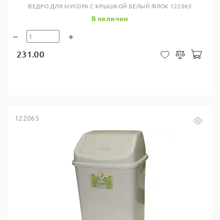
ВЕДРО ДЛЯ МУСОРА С КРЫШКОЙ БЕЛЫЙ ФЛОК 122063
В наличии
231.00
В ко
В закладки
Сравнить
122065