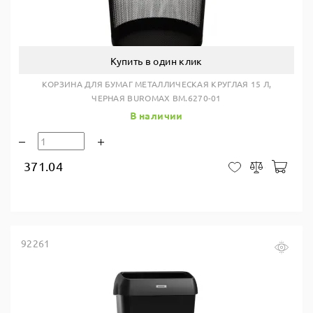
Купить в один клик
КОРЗИНА ДЛЯ БУМАГ МЕТАЛЛИЧЕСКАЯ КРУГЛАЯ 15 Л,
ЧЕРНАЯ BUROMAX BM.6270-01
В наличии
371.04
В ко
В закладки
Сравнить
92261