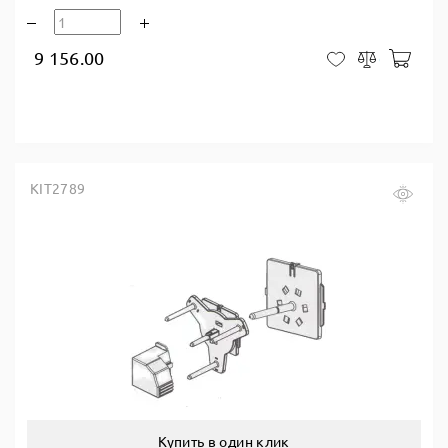
9 156.00
В ко
В закладки
Сравнить
KIT2789
Купить в один клик