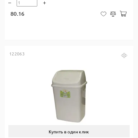
80.16
В ко
В закладки
Сравнить
122063
Купить в один клик