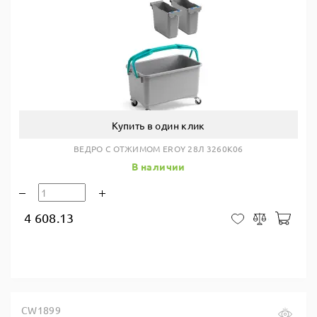
Купить в один клик
ВЕДРО С ОТЖИМОМ EROY 28Л 3260K06
В наличии
4 608.13
В ко
В закладки
Сравнить
CW1899