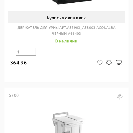
Купить в один клик
ДЕРЖАТЕЛЬ ДЛЯ УРНЫ АРТ.A57903_A58003 ACQUALBA
ЧЁРНЫЙ A66403
В наличии
364.96
В ко
В закладки
Сравнить
5700