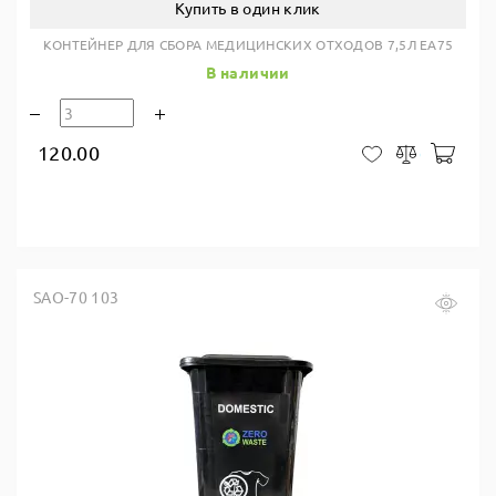
Купить в один клик
КОНТЕЙНЕР ДЛЯ СБОРА МЕДИЦИНСКИХ ОТХОДОВ 7,5Л EA75
В наличии
120.00
В ко
В закладки
Сравнить
SAO-70 103