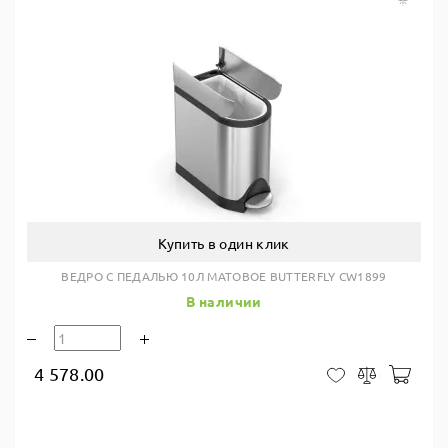
Купить в один клик
ВЕДРО С ПЕДАЛЬЮ 10Л МАТОВОЕ BUTTERFLY CW1899
В наличии
4 578.00
В ко
В закладки
Сравнить