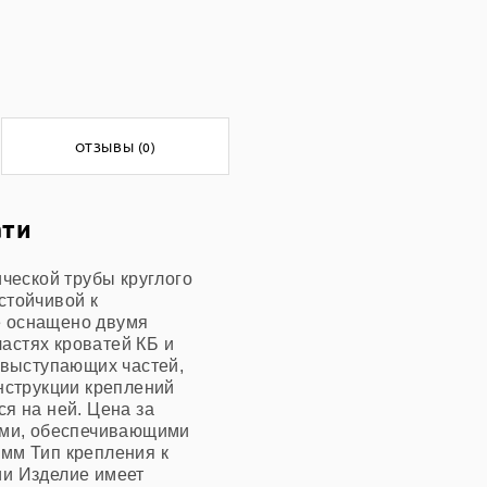
ОТЗЫВЫ (0)
ати
ческой трубы круглого
стойчивой к
е оснащено двумя
астях кроватей КБ и
 выступающих частей,
нструкции креплений
я на ней. Цена за
ными, обеспечивающими
мм Тип крепления к
ии Изделие имеет