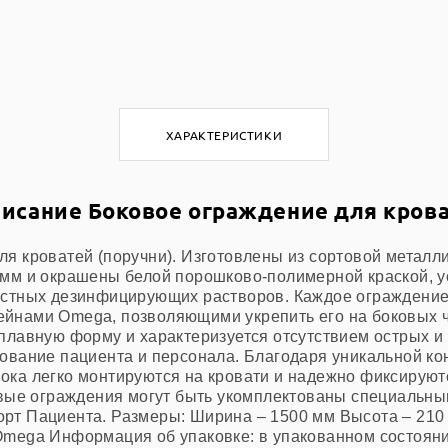
ХАРАКТЕРИСТИКИ
исание Боковое ограждение для кров
я кроватей (поручни). Изготовлены из сортовой металли
 мм и окрашены белой порошково-полимерной краской, у
естных дезинфицирующих растворов. Каждое ограждени
йнами Omega, позволяющими укрепить его на боковых ч
плавную форму и характеризуется отсутствием острых и
ование пациента и персонала. Благодаря уникальной ко
ка легко монтируются на кровати и надежно фиксируютс
ковые ограждения могут быть укомплектованы специаль
рт Пациента. Размеры: Ширина – 1500 мм Высота – 210 
Omega Информация об упаковке: в упакованном состоян