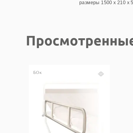
размеры 1500 х 210 х 
Просмотренны
БОк