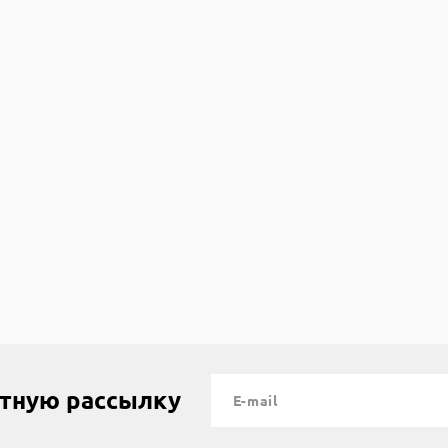
рзину
стную рассылку