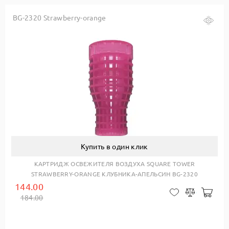
BG-2320 Strawberry-orange
Купить в один клик
КАРТРИДЖ ОСВЕЖИТЕЛЯ ВОЗДУХА SQUARE TOWER
STRAWBERRY-ORANGE КЛУБНИКА-АПЕЛЬСИН BG-2320
144.00
авить в корзину
Доб
В закладки
Сравнить
184.00