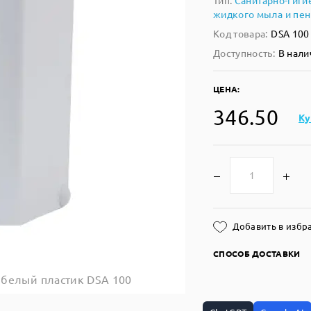
Тип:
Санитарно-гиги
жидкого мыла и пе
Код товара:
DSA 100
Доступность:
В нали
ЦЕНА:
346.50
Ку
Добавить в избр
СПОСОБ ДОСТАВКИ
 белый пластик DSA 100