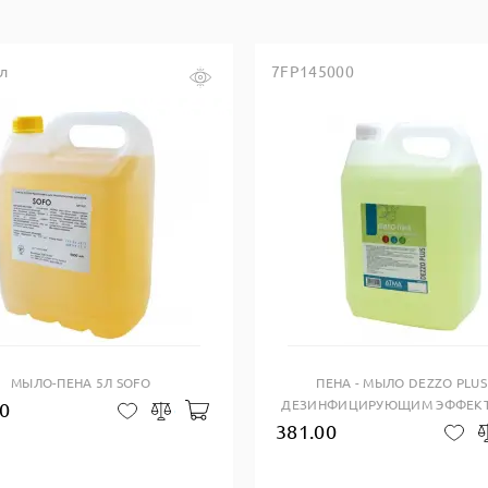
л
7FP145000
Купить в один клик
Купить в один клик
МЫЛО-ПЕНА 5Л SOFO
ПЕНА - МЫЛО DEZZO PLUS
ДЕЗИНФИЦИРУЮЩИМ ЭФФЕКТ
0
зину
Добавить в корзину
В закладки
Сравнить
381.00
В 