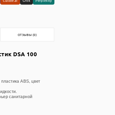
Claude.ai
Grok
Perplexity
ОТЗЫВЫ (0)
стик DSA 100
 пластика ABS, цвет
идкости.
рьер санитарной