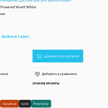
помещений
,
Диспенсеры для ароматизации
 Powered Viva!E White
чии
Купить в 1 клик
ДОБАВИТЬ В КОРЗИНУ
анное
Добавить в сравнение
СПОСОБ ОПЛАТЫ
Claude.ai
Grok
Perplexity