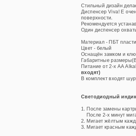
Стильный дизайн дела
Диспенсер Viva! E очен
поверхности.
Рекомендуется устанав
Один диспенсер охваты
Материал - ПБТ пласт
Цвет - белый
Оснащён замком и клю
Габаритные ра
змеры(В
Питание от 2-х AA Alka
входят)
В комплект входят шур
Cветодиодный индик
1.
После замены картр
После 2-х минут миг
2. Мигает жёлтым кажд
3.
Мигает красным кажд