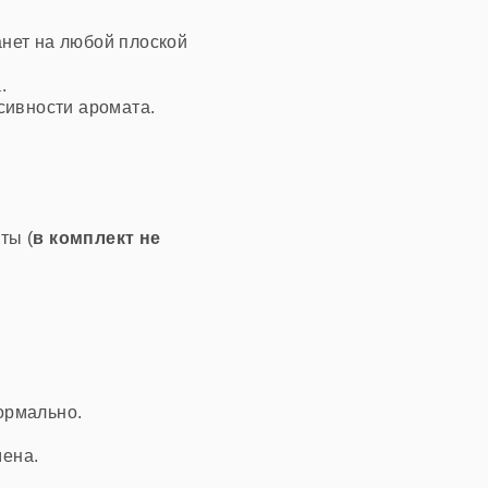
танет на любой плоской
.
сивности аромата.
ты (
в комплект не
нормально.
мена.