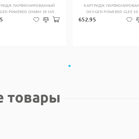
ТРИДЖ ПАРФЮМИРОВАННЫЙ
КАРТРИДЖ ПАРФЮМИРОВА
-GEN POWERED CHARM 30 МЛ.
OXY-GEN POWERED GLEE 30
5
652.95
зину
Добавить в корзину
В закладки
Сравнить
В 
е товары