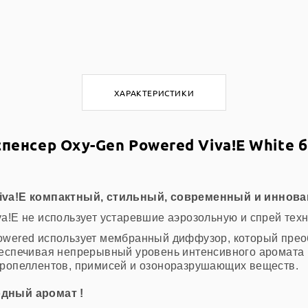
ХАРАКТЕРИСТИКИ
пенсер Oxy-Gen Powered Viva!E White 
iva!E компактный, стильный, современный и иннова
a!E не использует устаревшие аэрозольную и спрей техн
owered использует мембранный диффузор, который прео
еспечивая непрерывный уровень интенсивного аромата в
пропеллентов, примисей и озоноразрушающих веществ.
дный аромат !