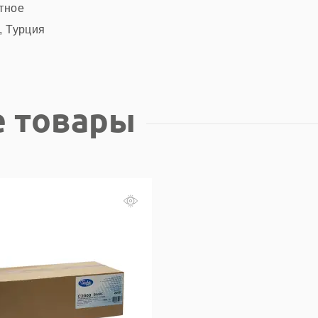
тное
, Турция
 товары