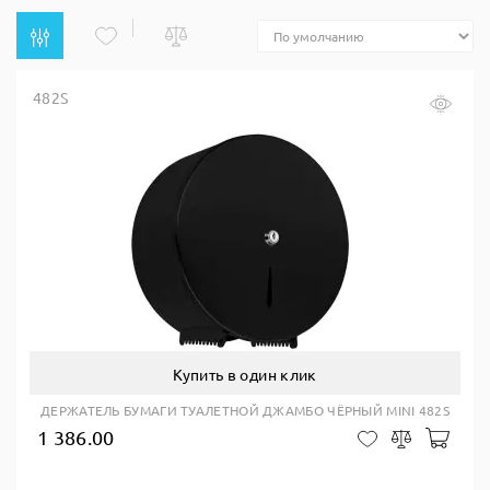
482S
Купить в один клик
ДЕРЖАТЕЛЬ БУМАГИ ТУАЛЕТНОЙ ДЖАМБО ЧЁРНЫЙ MINI 482S
1 386.00
В ко
В закладки
Сравнить