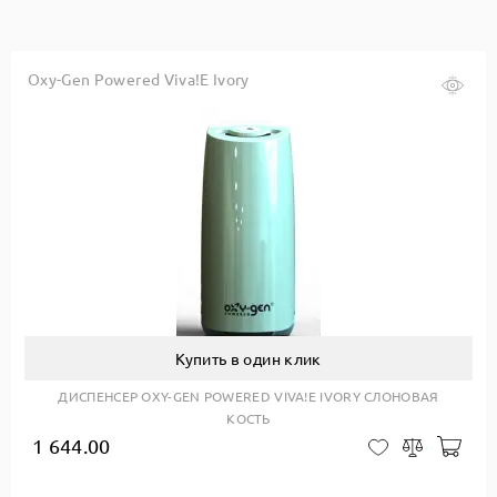
ed Viva!E Black
Oxy-Gen Power
Купить в один клик
Р OXY-GEN POWERED VIVA!E BLACK ЧЁРНЫЙ
ДИСПЕНСЕР
ПЛАСТИК
1 644.00
Добавить в корзину
В закладки
Сравнить