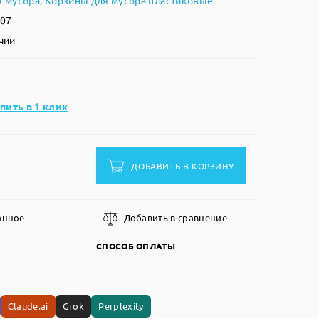
я мусора
,
Корзины для мусора пластиковые
107
чии
пить в 1 клик
ДОБАВИТЬ В КОРЗИНУ
анное
Добавить в сравнение
СПОСОБ ОПЛАТЫ
Claude.ai
Grok
Perplexity