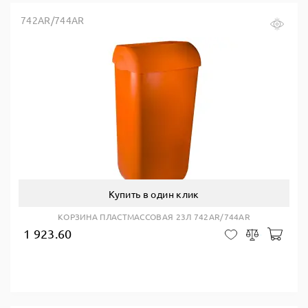
742AR/744AR
Купить в один клик
КОРЗИНА ПЛАСТМАССОВАЯ 23Л 742AR/744AR
1 923.60
В ко
В закладки
Сравнить