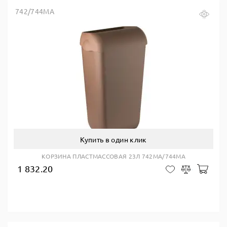
742/744MA
Купить в один клик
КОРЗИНА ПЛАСТМАССОВАЯ 23Л 742MA/744MA
1 832.20
В ко
В закладки
Сравнить