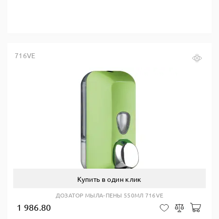
716VE
Купить в один клик
ДОЗАТОР МЫЛА-ПЕНЫ 550МЛ 716VE
1 986.80
В ко
В закладки
Сравнить