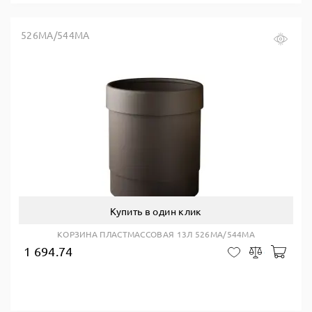
526MA/544MA
Купить в один клик
КОРЗИНА ПЛАСТМАССОВАЯ 13Л 526MA/544MA
1 694.74
В ко
В закладки
Сравнить