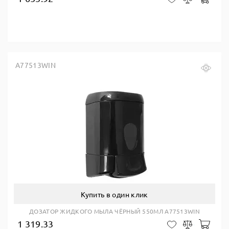
A77513WIN
Купить в один клик
ДОЗАТОР ЖИДКОГО МЫЛА ЧЁРНЫЙ 550МЛ A77513WIN
1 319.33
В ко
В закладки
Сравнить