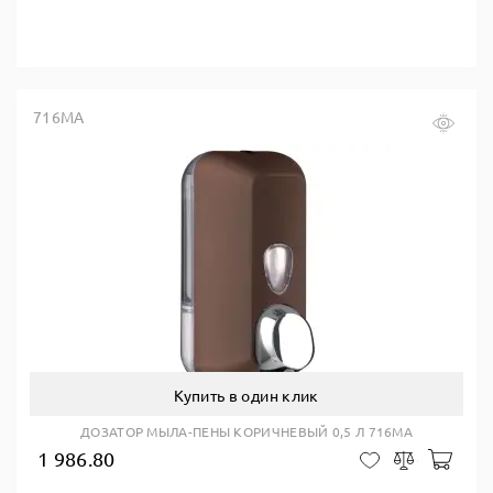
716MA
Купить в один клик
ДОЗАТОР МЫЛА-ПЕНЫ КОРИЧНЕВЫЙ 0,5 Л 716MA
1 986.80
В ко
В закладки
Сравнить