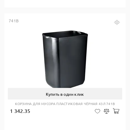
741B
Купить в один клик
КОРЗИНА ДЛЯ МУСОРА ПЛАСТИКОВАЯ ЧЁРНАЯ 43Л 741B
1 342.35
В ко
В закладки
Сравнить