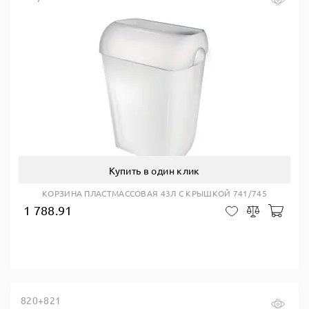
Купить в один клик
КОРЗИНА ПЛАСТМАССОВАЯ 43Л С КРЫШКОЙ 741/745
1 788.91
В ко
В закладки
Сравнить
820+821