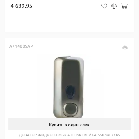
4 639.95
В ко
В закладки
Сравнить
A71400SAP
Купить в один клик
ДОЗАТОР ЖИДКОГО МЫЛА НЕРЖЕВЕЙКА 550МЛ 714S