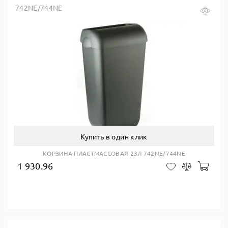
742NE/744NE
Купить в один клик
КОРЗИНА ПЛАСТМАССОВАЯ 23Л 742NE/744NE
1 930.96
В ко
В закладки
Сравнить