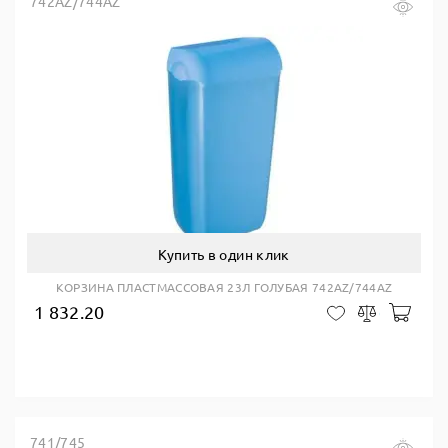
742AZ/744AZ
Купить в один клик
КОРЗИНА ПЛАСТМАССОВАЯ 23Л ГОЛУБАЯ 742AZ/744AZ
1 832.20
В ко
В закладки
Сравнить
741/745