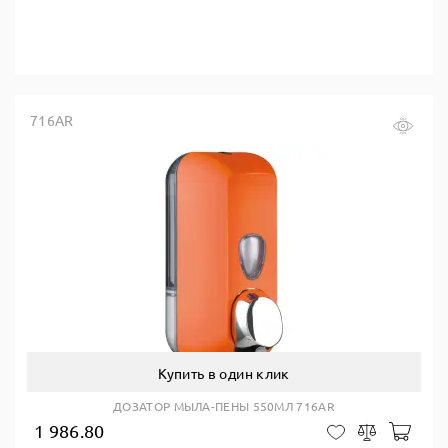
716AR
Купить в один клик
ДОЗАТОР МЫЛА-ПЕНЫ 550МЛ 716AR
1 986.80
В ко
В закладки
Сравнить