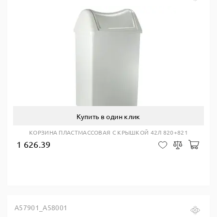
Купить в один клик
КОРЗИНА ПЛАСТМАССОВАЯ С КРЫШКОЙ 42Л 820+821
1 626.39
В ко
В закладки
Сравнить
A57901_A58001