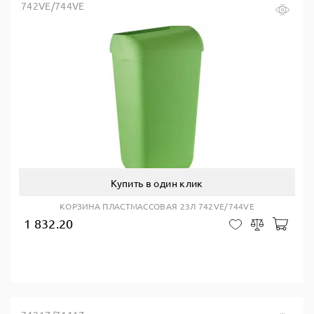
742VE/744VE
Купить в один клик
КОРЗИНА ПЛАСТМАССОВАЯ 23Л 742VE/744VE
1 832.20
В ко
В закладки
Сравнить