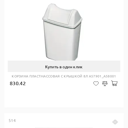
Купить в один клик
КОРЗИНА ПЛАСТМАССОВАЯ С КРЫШКОЙ 8Л A57901_A58001
830.42
В ко
В закладки
Сравнить
514