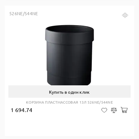
526NE/544NE
Купить в один клик
КОРЗИНА ПЛАСТМАССОВАЯ 13Л 526NE/544NE
1 694.74
В ко
В закладки
Сравнить