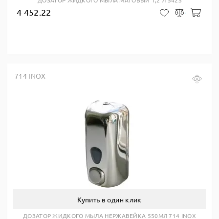
ДОЗАТОР ЖИДКОГО МЫЛА МАТОВЫЙ 1,2 Л 542S
4 452.22
В ко
В закладки
Сравнить
714 INOX
Купить в один клик
ДОЗАТОР ЖИДКОГО МЫЛА НЕРЖАВЕЙКА 550МЛ 714 INOX