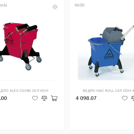
ombi
4600
Купить в один клик
Купить в один клик
ЕДРО ALEX COMBI 20Л VDM
ВЕДРО MAC ROLL 20Л VDM 
.00
4 098.07
Добавить в корзину
В закладки
Сравнить
В 
зину