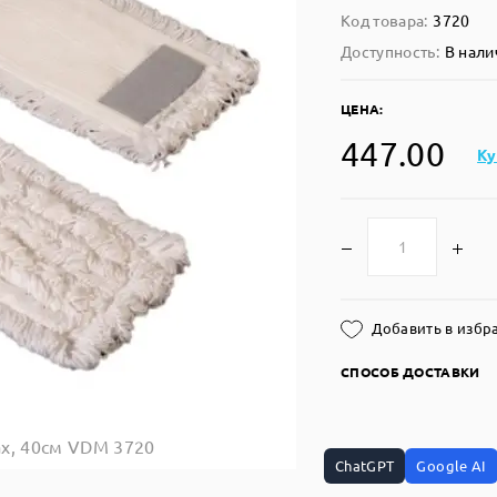
Код товара:
3720
Доступность:
В нали
ЦЕНА:
447.00
Ку
Добавить в избр
СПОСОБ ДОСТАВКИ
х, 40см VDM 3720
ChatGPT
Google AI