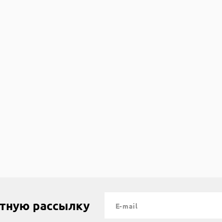
рзину
стную рассылку