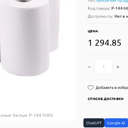
Тип:
Бумажная прод
Код товара:
Р-144 M
Доступность:
Нет в 
ЦЕНА:
1 294.85
Добавить в избр
СПОСОБ ДОСТАВКИ
зные белые Р-144 MINI
ChatGPT
Google AI