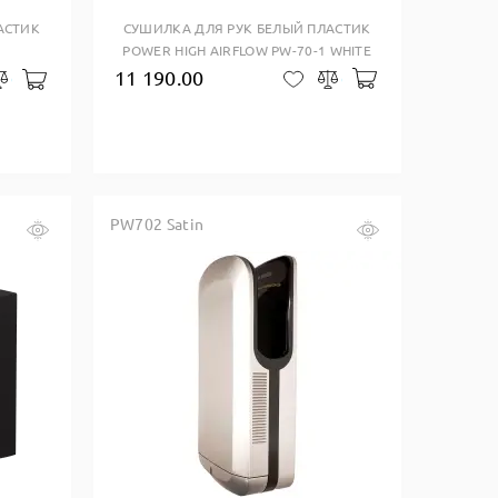
АСТИК
СУШИЛКА ДЛЯ РУК БЕЛЫЙ ПЛАСТИК
A
POWER HIGH AIRFLOW PW-70-1 WHITE
11 190.00
В корзину
В корзину
В закладки
Сравнить
закладки
Сравнить
PW702 Satin
Купить в один клик