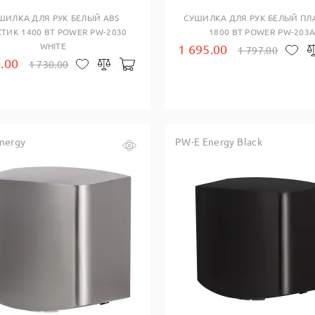
ШИЛКА ДЛЯ РУК БЕЛЫЙ ABS
СУШИЛКА ДЛЯ РУК БЕЛЫЙ ПЛ
ТИК 1400 ВТ POWER PW-2030
1800 ВТ POWER PW-203
WHITE
1 695.00
1 797.00
В 
.00
1 730.00
В корзину
В закладки
Сравнить
nergy
PW-E Energy Black
Купить в один клик
Купить в один клик