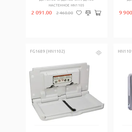
НАСТЕННОЕ HN1105
2 091.00
9 900
2 460.00
В корзину
В закладки
Сравнить
FG1689 (HN1102)
HN110
Купить в один клик