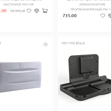
НАСТЕННОЕ HN1109
АРОМАТИЗАТОРА
ПРОГРАММИРУЕМЫЙ PW-1
.00
10 995.00
В корзину
В закладки
Сравнить
735.00
В 
1
HN1106 Black
Купить в один клик
Купить в один клик