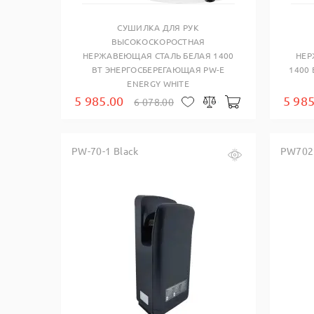
СУШИЛКА ДЛЯ РУК
ВЫСОКОСКОРОСТНАЯ
НЕРЖАВЕЮЩАЯ СТАЛЬ БЕЛАЯ 1400
НЕР
ВТ ЭНЕРГОСБЕРЕГАЮЩАЯ PW-E
1400
ENERGY WHITE
5 985.00
5 985
6 078.00
В корзину
В закладки
Сравнить
PW-70-1 Black
PW702 
Купить в один клик