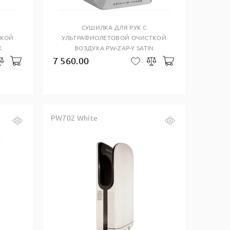
CУШИЛКА ДЛЯ РУК С
ТКОЙ
УЛЬТРАФИОЛЕТОВОЙ ОЧИСТКОЙ
K
ВОЗДУХА PW-ZAP-Y SATIN
7 560.00
В корзину
В корзину
закладки
Сравнить
В закладки
Сравнить
PW702 White
Купить в один клик