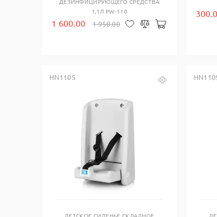
ДЕЗИНФИЦИРУЮЩЕГО СРЕДСТВА
1,1Л PW-110
300.
1 600.00
1 950.00
В корзину
В закладки
Сравнить
HN1105
HN110
Купить в один клик
ДЕТСКОЕ СИДЕНЬЕ СКЛАДНОЕ
ДЕ