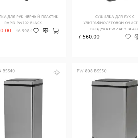
КА ДЛЯ РУК ЧЁРНЫЙ ПЛАСТИК
CУШИЛКА ДЛЯ РУК С
RAPID PW702 BLACK
УЛЬТРАФИОЛЕТОВОЙ ОЧИС
ВОЗДУХА PW-ZAP-Y BLAC
90.00
16 998.00
В корзину
В закладки
Сравнить
7 560.00
В 
8-BSS40
PW-808-BSS50
Купить в один клик
Купить в один клик