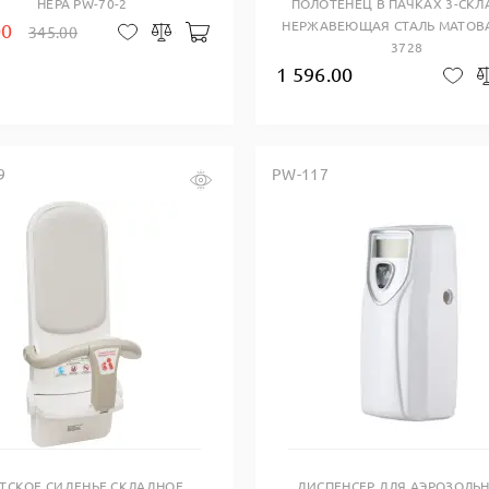
HEPA PW-70-2
ПОЛОТЕНЕЦ В ПАЧКАХ 3-СК
НЕРЖАВЕЮЩАЯ СТАЛЬ МАТОВА
00
345.00
В корзину
В закладки
Сравнить
3728
1 596.00
В 
9
PW-117
Купить в один клик
Купить в один клик
ТСКОЕ СИДЕНЬЕ СКЛАДНОЕ
ДИСПЕНСЕР ДЛЯ АЭРОЗОЛЬ