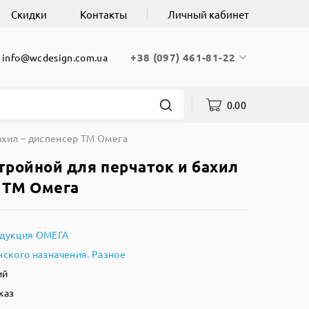
Скидки
Контакты
Личный кабинет
+38 (097) 461-81-22
info@wcdesign.com.ua
0.00
ахил – диспенсер ТМ Омега
ройной для перчаток и бахил
 ТМ Омега
дукция ОМЕГА
ского назначения. Разное
ий
каз