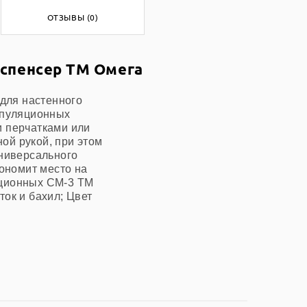
ОТЗЫВЫ (0)
испенсер ТМ Омега
 для настенного
ипуляционных
и перчатками или
ной рукой, при этом
универсального
кономит место на
яционных СМ-3 ТМ
к и бахил; Цвет