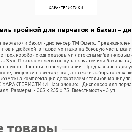
ХАРАКТЕРИСТИКИ
ль тройной для перчаток и бахил – д
 перчаток и бахил - диспенсер ТМ Омега. Предназначен
нтов и дюбелей, а также монтажа на боковую часть ман
ие трех коробок с одноразовыми латексными/виниловым
 - 3 уп. Позволяет легко вынуть перчатки или бахилы од
 не нужно. Простой в обслуживании. Предназначен для 
цине, пищевом производстве, а также в лабораториях э
 Возможна комплектация держателем столиков манипул
ХАРАКТЕРИСТИКИ Назначение: - Диспенсер для перчато
алл; Размеры: - 365 х 235 х 75; Вместимость - 3 уп.
е товары