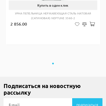
Купить в один клик
УРНА ПЕПЕЛЬНИЦА НЕРЖАВЕЮЩАЯ СТАЛЬ МАТОВАЯ
(САТИНОВАЯ) NEPTUNE 3560-2
2 856.00
Добав
В закладки
Сравнить
Подписаться на новостную
рассылку
ПОДПИСАТЬСЯ