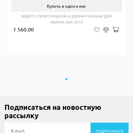
Купить в один клик
ВЕДРО С ПЕРЕГОРОДКОЙ И ДВУМЯ РУЧКАМИ ДЛЯ
УБОРКИ 28Л. 3515
1 560.00
Добав
В закладки
Сравнить
Подписаться на новостную
рассылку
ПОДПИСАТЬСЯ