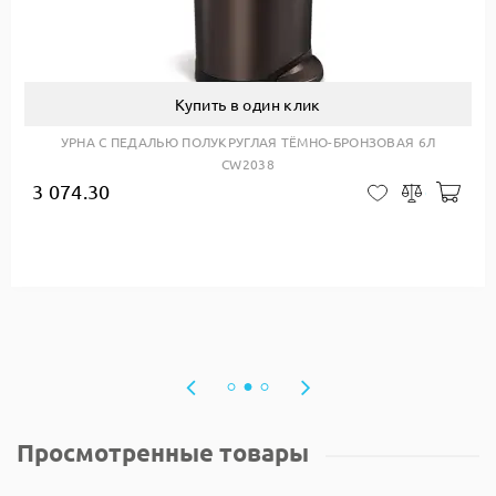
Купить в один клик
УРНА С ПЕДАЛЬЮ ПОЛУКРУГЛАЯ ТЁМНО-БРОНЗОВАЯ 6Л
CW2038
авить в корзину
3 074.30
Доб
В закладки
Сравнить
Просмотренные товары